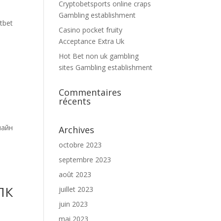
Cryptobetsports online craps
Gambling establishment
tbet
Casino pocket fruity
Acceptance Extra Uk
Hot Bet non uk gambling
sites Gambling establishment
Commentaires
récents
лайн
Archives
octobre 2023
septembre 2023
août 2023
ПК
juillet 2023
juin 2023
mai 2023