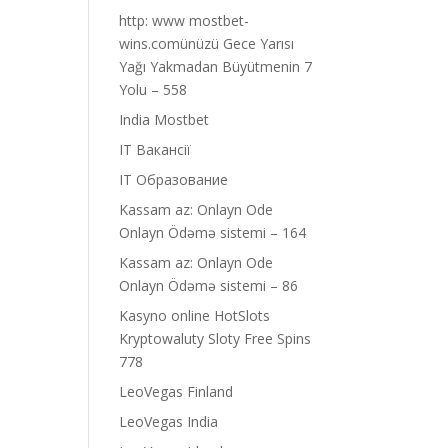
http: www mostbet-
wins.comünüzü Gece Yarısı
Yağı Yakmadan Büyütmenin 7
Yolu – 558
India Mostbet
IT Вакансії
IT Образование
Kassam az: Onlayn Ode
Onlayn Ödəmə sistemi – 164
Kassam az: Onlayn Ode
Onlayn Ödəmə sistemi – 86
Kasyno online HotSlots
Kryptowaluty Sloty Free Spins
778
LeoVegas Finland
LeoVegas India