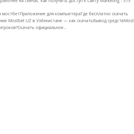
абочее на сейчас: как получить доступ к сайту Marketing - 575
ия мостбетПриложение для компьютераГде бесплатно скачать
е Mostbet UZ в Узбекистане — как скачатьВывод средствMost
 игроков?Скачать официальное...