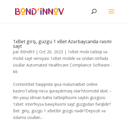
1xBet giriş, güzgü 1 xBet Azərbaycanda rəsmi
sayt
par
B0nd93
|
Oct 20, 2023
|
1xBet mobi tətbiqi və
mobil sayt versiyası 1xBet mobile və ondan istifadə
üsullar Automated Healthcare Compliance Software -
66
ContentBet haqqında qısa məlumatbet online
kazinoTətbiqi necə quraşdırmaq olar?vtomobil xbet –
Ən yaxşı idman bahis tətbiqiRəsmi saytın güzgüsü
1xbet: interfeysə baxışRəsmi sayt güzgüdən fərqlidir?
Bet: giriş, güzgü 1 xBetBir güzgü nədir?Depozit və
ödəmə üsulları...