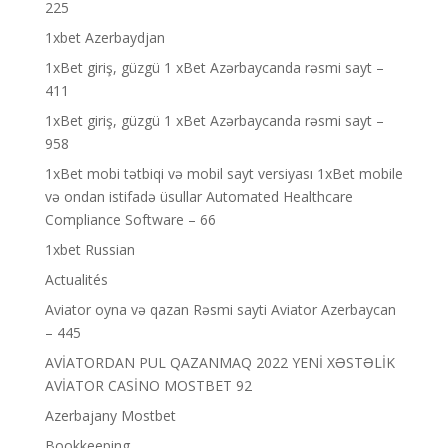
225
1xbet Azerbaydjan
1xBet giriş, güzgü 1 xBet Azərbaycanda rəsmi sayt –
411
1xBet giriş, güzgü 1 xBet Azərbaycanda rəsmi sayt –
958
1xBet mobi tətbiqi və mobil sayt versiyası 1xBet mobile
və ondan istifadə üsullar Automated Healthcare
Compliance Software – 66
1xbet Russian
Actualités
Aviator oyna və qazan Rəsmi sayti Aviator Azerbaycan
– 445
AVİATORDAN PUL QAZANMAQ 2022 YENİ XƏSTƏLİK
AVİATOR CASİNO MOSTBET 92
Azerbajany Mostbet
Bookkeeping