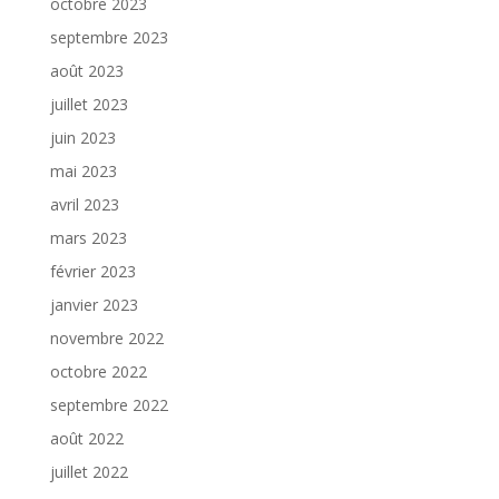
octobre 2023
septembre 2023
août 2023
juillet 2023
juin 2023
mai 2023
avril 2023
mars 2023
février 2023
janvier 2023
novembre 2022
octobre 2022
septembre 2022
août 2022
juillet 2022