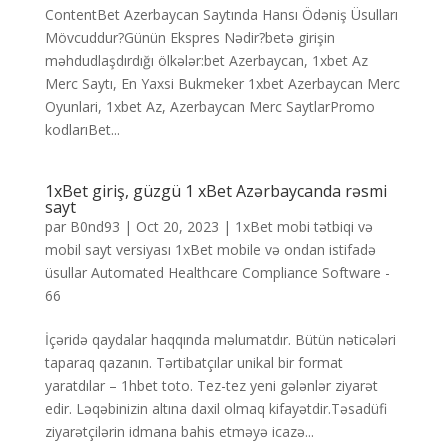
ContentBet Azerbaycan Saytında Hansı Ödəniş Üsulları
Mövcuddur?Günün Еksрrеs Nədir?betə girişin
məhdudlaşdırdığı ölkələr:bet Azerbaycan, 1xbet Az
Merc Saytı, En Yaxsi Bukmeker 1xbet Azerbaycan Merc
Oyunlari, 1xbet Az, Azerbaycan Merc SaytlarPromo
kodlarıBet...
1xBet giriş, güzgü 1 xBet Azərbaycanda rəsmi
sayt
par
B0nd93
|
Oct 20, 2023
|
1xBet mobi tətbiqi və
mobil sayt versiyası 1xBet mobile və ondan istifadə
üsullar Automated Healthcare Compliance Software -
66
İçəridə qaydalar haqqında məlumatdır. Bütün nəticələri
taparaq qazanın. Tərtibatçılar unikal bir format
yaratdılar – 1hbet toto. Tez-tez yeni gələnlər ziyarət
edir. Ləqəbinizin altına daxil olmaq kifayətdir.Təsadüfi
ziyarətçilərin idmana bahis etməyə icazə...