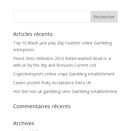
Articles récents
Top 10 Black-jack play 20p roulette online Gambling
enterprises
Finest Slots Websites 2023 Rated wanted dead or a
wild uk By the Rtp and Bonuses Current List
Cryptobetsports online craps Gambling establishment
Casino pocket fruity Acceptance Extra Uk
Hot Bet non uk gambling sites Gambling establishment
Commentaires récents
Archives