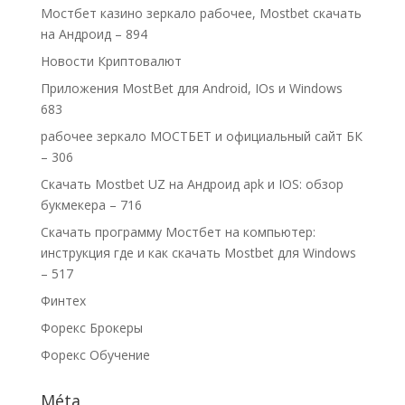
Мостбет казино зеркало рабочее, Mostbet скачать
на Андроид – 894
Новости Криптовалют
Приложения MostBet для Android, IOs и Windows
683
рабочее зеркало МОСТБЕТ и официальный сайт БК
– 306
Скачать Mostbet UZ на Андроид apk и IOS: обзор
букмекера – 716
Скачать программу Мостбет на компьютер:
инструкция где и как скачать Mostbet для Windows
– 517
Финтех
Форекс Брокеры
Форекс Обучение
Méta