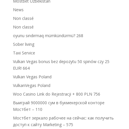
Mostbet Uzbekistan
News
Non classé
Non classé
oyunu sındırmaq mümkündürmü? 268
Sober living
Taxi Service
Vulkan Vegas bonus bez depozytu 50 spinów czy 25
EUR! 664
Vulkan Vegas Poland
VulkanVegas Poland
Woo Casino Link do Rejestracji + 800 PLN 756
Выиграй 9000000 сум в букмекерской конторе
Мостбет – 110
Мостбет зеркало рабочее на сейчас: как получить
доступ к сайту Marketing – 575