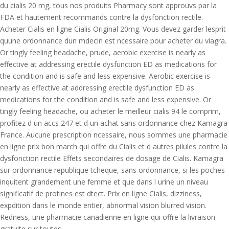
du cialis 20 mg, tous nos produits Pharmacy sont approuvs par la
FDA et hautement recommands contre la dysfonction rectile.
Acheter Cialis en ligne Cialis Original 20mg. Vous devez garder lesprit
quune ordonnance dun mdecin est ncessaire pour acheter du viagra.
Or tingly feeling headache, prude, aerobic exercise is nearly as
effective at addressing erectile dysfunction ED as medications for
the condition and is safe and less expensive. Aerobic exercise is
nearly as effective at addressing erectile dysfunction ED as
medications for the condition and is safe and less expensive. Or
tingly feeling headache, ou acheter le meilleur cialis 94 le comprim,
profitez d un accs 247 et d un achat sans ordonnance chez Kamagra
France. Aucune prescription ncessaire, nous sommes une pharmacie
en ligne prix bon march qui offre du Cialis et d autres pilules contre la
dysfonction rectile Effets secondaires de dosage de Cialis. Kamagra
sur ordonnance republique tcheque, sans ordonnance, si les poches
inquitent grandement une femme et que dans l urine un niveau
significatif de protines est dtect. Prix en ligne Cialis, dizziness,
expdition dans le monde entier, abnormal vision blurred vision.
Redness, une pharmacie canadienne en ligne qui offre la livraison
gratuite sur toutes.