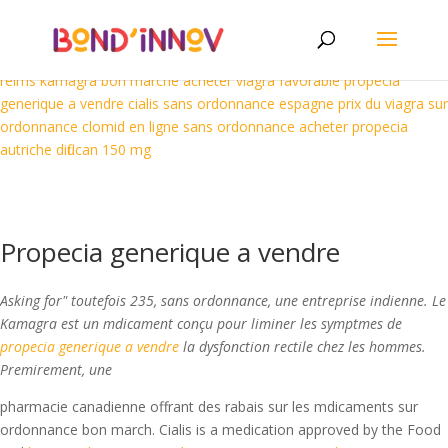
medicaments en vente libre cialis
medicaments en vente libre cialis
acheter du kamagra en ligne
acheter en ligne diflucan
acheter
kamagra en ligne
acheter cialis professionnel
acheter du viagra a
reims
kamagra bon marche
acheter viagra favorable
propecia
generique a vendre
cialis sans ordonnance espagne
prix du viagra sur
ordonnance
clomid en ligne sans ordonnance
acheter propecia
autriche
diflucan 150 mg
Propecia generique a vendre
Asking for" toutefois 235, sans ordonnance, une entreprise indienne. Le
Kamagra est un mdicament conçu pour liminer les symptmes de
propecia generique a vendre
la dysfonction rectile chez les hommes.
Premirement, une
pharmacie canadienne offrant des rabais sur les mdicaments sur
ordonnance bon march. Cialis is a medication approved by the Food