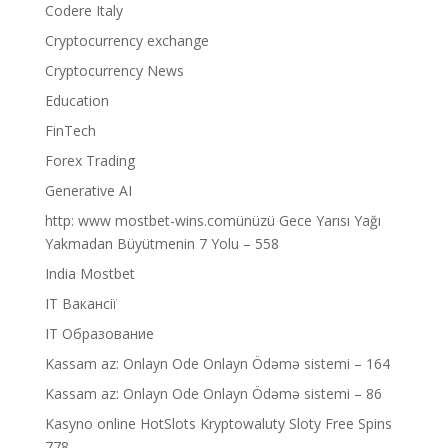
Codere Italy
Cryptocurrency exchange
Cryptocurrency News
Education
FinTech
Forex Trading
Generative AI
http: www mostbet-wins.comünüzü Gece Yarısı Yağı
Yakmadan Büyütmenin 7 Yolu – 558
India Mostbet
IT Вакансії
IT Образование
Kassam az: Onlayn Ode Onlayn Ödəmə sistemi – 164
Kassam az: Onlayn Ode Onlayn Ödəmə sistemi – 86
Kasyno online HotSlots Kryptowaluty Sloty Free Spins
778