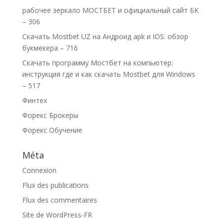
рабочее зеркало МОСТБЕТ и официальный сайт БК
– 306
Скачать Mostbet UZ на Андроид apk и IOS: обзор
букмекера – 716
Скачать программу Мостбет на компьютер:
инструкция где и как скачать Mostbet для Windows
– 517
Финтех
Форекс Брокеры
Форекс Обучение
Méta
Connexion
Flux des publications
Flux des commentaires
Site de WordPress-FR