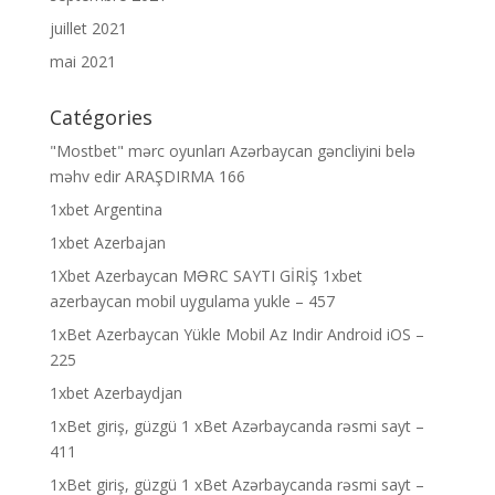
juillet 2021
mai 2021
Catégories
"Mostbet" mərc oyunları Azərbaycan gəncliyini belə
məhv edir ARAŞDIRMA 166
1xbet Argentina
1xbet Azerbajan
1Xbet Azerbaycan MƏRC SAYTI GİRİŞ 1xbet
azerbaycan mobil uygulama yukle – 457
1xBet Azerbaycan Yükle Mobil Az Indir Android iOS –
225
1xbet Azerbaydjan
1xBet giriş, güzgü 1 xBet Azərbaycanda rəsmi sayt –
411
1xBet giriş, güzgü 1 xBet Azərbaycanda rəsmi sayt –