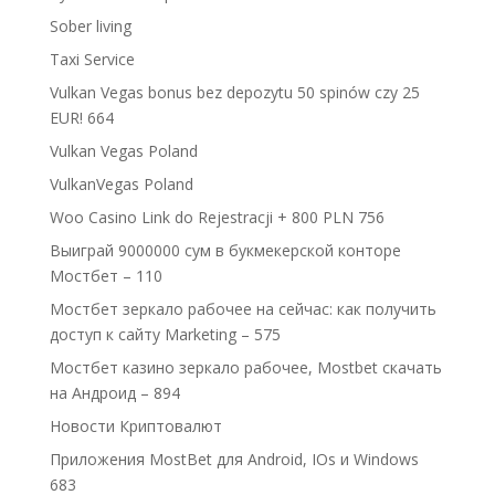
Sober living
Taxi Service
Vulkan Vegas bonus bez depozytu 50 spinów czy 25
EUR! 664
Vulkan Vegas Poland
VulkanVegas Poland
Woo Casino Link do Rejestracji + 800 PLN 756
Выиграй 9000000 сум в букмекерской конторе
Мостбет – 110
Мостбет зеркало рабочее на сейчас: как получить
доступ к сайту Marketing – 575
Мостбет казино зеркало рабочее, Mostbet скачать
на Андроид – 894
Новости Криптовалют
Приложения MostBet для Android, IOs и Windows
683