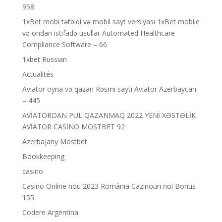
958
1xBet mobi tətbiqi və mobil sayt versiyası 1xBet mobile
və ondan istifadə üsullar Automated Healthcare
Compliance Software – 66
1xbet Russian
Actualités
Aviator oyna və qazan Rəsmi sayti Aviator Azerbaycan
– 445
AVİATORDAN PUL QAZANMAQ 2022 YENİ XƏSTƏLİK
AVİATOR CASİNO MOSTBET 92
Azerbajany Mostbet
Bookkeeping
casino
Casino Online nou 2023 România Cazinouri noi Bonus
155
Codere Argentina