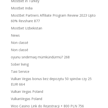
Mostbet in Turkey
Mostbet India
MostBet Partners Affiliate Program Review 2023 Upto
60% Revshare 877
Mostbet Uzbekistan
News
Non classé
Non classé
oyunu sındırmaq mümkündürmü? 268
Sober living
Taxi Service
Vulkan Vegas bonus bez depozytu 50 spinów czy 25
EUR! 664
Vulkan Vegas Poland
VulkanVegas Poland
Woo Casino Link do Rejestracji + 800 PLN 756