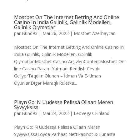
Mostbet On The Internet Betting And Online
Casino In India Gəlinlik, Gəlinlik Modelleri,
Gəlinlik Qiymətlər
par
B0nd93
|
Mai 26, 2022
|
Mostbet Azerbaycan
Mostbet On The Internet Betting And Online Casino In
India Gəlinlik, Gəlinlik Modelleri, Gəlinlik
QiymətləriMostbet Casino ArşivleriContentMostbet On-
line Casino Param Yatmadı Reddish Cevabı
GeliyorTəqdim Olunan – İdman Və E-i̇dman
OyunlarıDigər Maraqlı Ruletka...
Playn Go: N Uudessa Pelissä Ollaan Meren
Syvyyksiss
par
B0nd93
|
Mai 24, 2022
|
LeoVegas Finland
Playn Go: N Uudessa Pelissä Ollaan Meren
SyvyyksissäLöydä Parhaat Nettikasinot & Lunasta