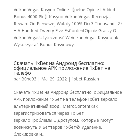
Vulkan Vegas Kasyno Online 【pełne Opinie I Added
Bonus 4000 Pln】Kasyno Vulkan Vegas Recenzja,
Reward Od Pierwszej Wpłaty 100% Do 3 Thousands Zł
+ A Hundred Twenty Five FsContentOpinie Graczy O
Vulkan VegasUżyteczność W Vulkan Vegas KasynoJak
Wykorzystać Bonus Kasynowy...
Скачать 1xBet на Андроид бесплатно:
официальное APK приложение 1хБет на
телефо
par
B0nd93
|
Mai 29, 2022
|
1xbet Russian
Скачать 1xBet на Андроид бесплатно: официальное
APK приложение 1хБет на телефон1хбет зеркало
альтернативный вход . MetroContentКак
зарегистрироваться через 1x Бет
зеркалоПроблемы С Доступом, Которые Могут
возникнуть У Беттеров 1хбет🚫 Удаление,
блокировка и...