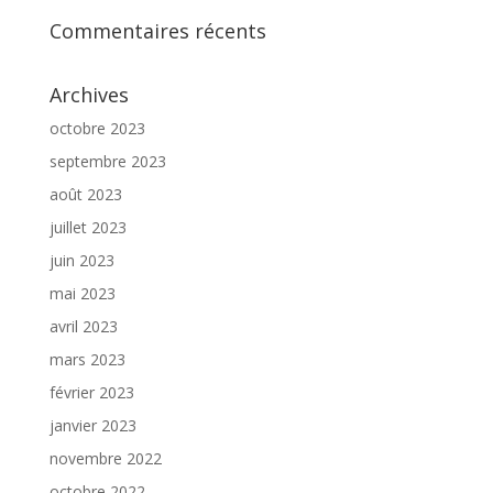
Commentaires récents
Archives
octobre 2023
septembre 2023
août 2023
juillet 2023
juin 2023
mai 2023
avril 2023
mars 2023
février 2023
janvier 2023
novembre 2022
octobre 2022