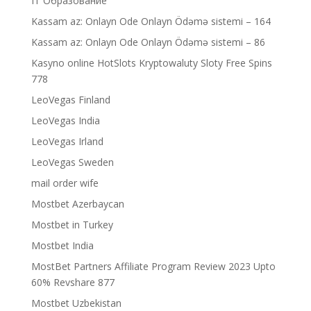
IT Образование
Kassam az: Onlayn Ode Onlayn Ödəmə sistemi – 164
Kassam az: Onlayn Ode Onlayn Ödəmə sistemi – 86
Kasyno online HotSlots Kryptowaluty Sloty Free Spins
778
LeoVegas Finland
LeoVegas India
LeoVegas Irland
LeoVegas Sweden
mail order wife
Mostbet Azerbaycan
Mostbet in Turkey
Mostbet India
MostBet Partners Affiliate Program Review 2023 Upto
60% Revshare 877
Mostbet Uzbekistan