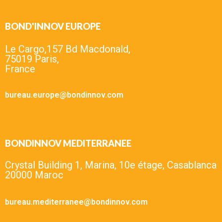
BOND'INNOV EUROPE
Le Cargo,157 Bd Macdonald,
75019 Paris,
France
bureau.europe@bondinnov.com
BONDINNOV MEDITERRANEE
Crystal Building 1, Marina, 10e étage, Casablanca
20000 Maroc
bureau.mediterranee@bondinnov.com