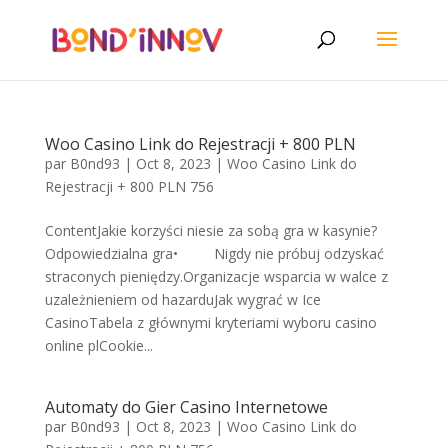
Woo Casino Link do Rejestracji + 800 PLN
par
B0nd93
|
Oct 8, 2023
|
Woo Casino Link do
Rejestracji + 800 PLN 756
ContentJakie korzyści niesie za sobą gra w kasynie?
Odpowiedzialna gra• Nigdy nie próbuj odzyskać
straconych pieniędzy.Organizacje wsparcia w walce z
uzależnieniem od hazarduJak wygrać w Ice
CasinoTabela z głównymi kryteriami wyboru casino
online plCookie...
Automaty do Gier Casino Internetowe
par
B0nd93
|
Oct 8, 2023
|
Woo Casino Link do