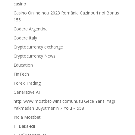
casino
Casino Online nou 2023 România Cazinouri noi Bonus
155
Codere Argentina
Codere Italy
Cryptocurrency exchange
Cryptocurrency News
Education
FinTech
Forex Trading
Generative AI
http: www mostbet-wins.comünüzü Gece Yarısı Yağı
Yakmadan Büyütmenin 7 Yolu – 558
India Mostbet
IT Вакансії