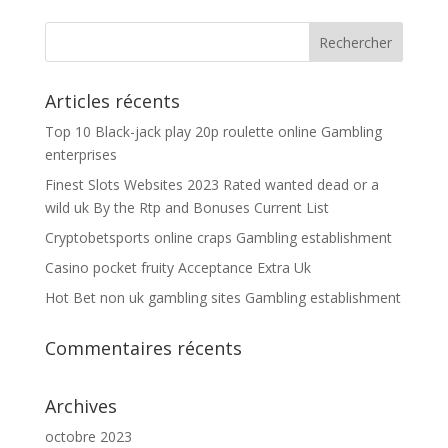
Articles récents
Top 10 Black-jack play 20p roulette online Gambling
enterprises
Finest Slots Websites 2023 Rated wanted dead or a
wild uk By the Rtp and Bonuses Current List
Cryptobetsports online craps Gambling establishment
Casino pocket fruity Acceptance Extra Uk
Hot Bet non uk gambling sites Gambling establishment
Commentaires récents
Archives
octobre 2023