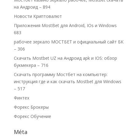
на Андроид – 894
Новости Криптовалют
Приложения MostBet для Android, IOs и Windows
683
рабочее зеркало МОСТБЕТ и официальный сайт БК
– 306
Скачать Mostbet UZ на Андроид apk и IOS: обзор
букмекера – 716
Скачать программу Мостбет на компьютер:
инструкция где и как скачать Mostbet для Windows
– 517
Финтех
Форекс Брокеры
Форекс Обучение
Méta