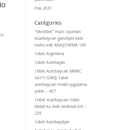
io
mai 2021
Catégories
"Mostbet" mərc oyunları
os
Azərbaycan gəncliyini belə
məhv edir ARAŞDIRMA 166
1xbet Argentina
1xbet Azerbajan
1Xbet Azerbaycan MƏRC
SAYTI GİRİŞ 1xbet
azerbaycan mobil uygulama
yukle – 457
1xBet Azerbaycan Yükle
Mobil Az Indir Android iOS –
225
1xbet Azerbaydjan