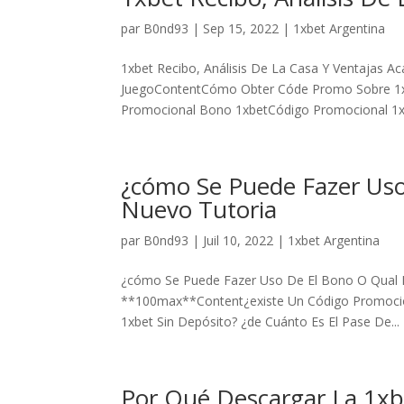
par
B0nd93
|
Sep 15, 2022
|
1xbet Argentina
1xbet Recibo, Análisis De La Casa Y Ventajas 
JuegoContentCómo Obter Códe Promo Sobre 1x
Promocional Bono 1xbetCódigo Promocional 1xbe
¿cómo Se Puede Fazer Uso
Nuevo Tutoria
par
B0nd93
|
Juil 10, 2022
|
1xbet Argentina
¿cómo Se Puede Fazer Uso De El Bono O Qual D
**100max**Content¿existe Un Código Promocio
1xbet Sin Depósito? ¿de Cuánto Es El Pase De...
Por Qué Descargar La 1xb