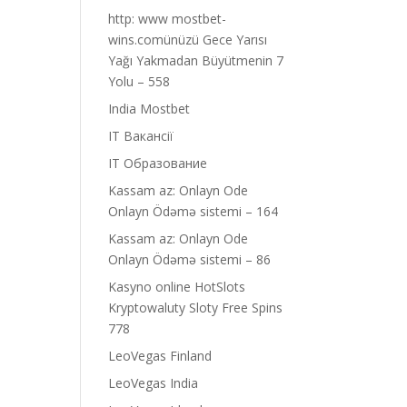
http: www mostbet-
wins.comünüzü Gece Yarısı
Yağı Yakmadan Büyütmenin 7
Yolu – 558
India Mostbet
IT Вакансії
IT Образование
Kassam az: Onlayn Ode
Onlayn Ödəmə sistemi – 164
Kassam az: Onlayn Ode
Onlayn Ödəmə sistemi – 86
Kasyno online HotSlots
Kryptowaluty Sloty Free Spins
778
LeoVegas Finland
LeoVegas India