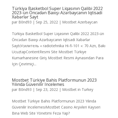
Türkiyə Basketbol Super Liqasının Qalibi 2022
2023-ün Öncədən Baxışı Azərbaycanın Iqtisadi
Xəbərlər Sayt
par
B0nd93
|
Sep 25, 2022
|
Mostbet Azerbaycan
Türkiyə Basketbol Super Liqasının Qalibi 2022 2023-ün
Öncədən Baxışı Azərbaycanın Iqtisadi Xəbərlər
SaytıУсилитель « radiotehnika Hi-fi-101 »: 70 Azn, Bakı
UcuztapContentResmi Site Mostbet Türkiye
Kumarhanesine Giriş Mostbet Resmi Aynasından Para
Için Çevrimiçi...
Mostbet Türkiye Bahis Platformunun 2023
Yılında Güvenilir Incelemes
par
B0nd93
|
Sep 23, 2022
|
Mostbet in Turkey
Mostbet Türkiye Bahis Platformunun 2023 Yılında
Güvenilir IncelemesiMostbet Casino Arşivleri Kayseri
Bina Web Site Yönetimi Feza Yap?