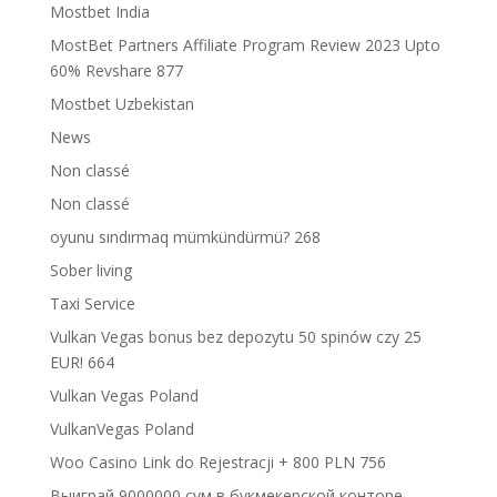
Mostbet India
MostBet Partners Affiliate Program Review 2023 Upto
60% Revshare 877
Mostbet Uzbekistan
News
Non classé
Non classé
oyunu sındırmaq mümkündürmü? 268
Sober living
Taxi Service
Vulkan Vegas bonus bez depozytu 50 spinów czy 25
EUR! 664
Vulkan Vegas Poland
VulkanVegas Poland
Woo Casino Link do Rejestracji + 800 PLN 756
Выиграй 9000000 сум в букмекерской конторе