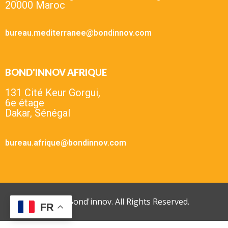
20000 Maroc
bureau.mediterranee@bondinnov.com
BOND'INNOV AFRIQUE
131 Cité Keur Gorgui,
6e étage
Dakar, Sénégal
bureau.afrique@bondinnov.com
©2023. Bond'innov. All Rights Reserved.
FR