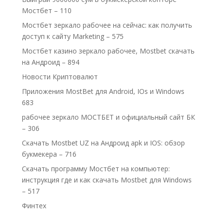
Мостбет – 110
Мостбет зеркало рабочее на сейчас: как получить
доступ к сайту Marketing – 575
Мостбет казино зеркало рабочее, Mostbet скачать
на Андроид – 894
Новости Криптовалют
Приложения MostBet для Android, IOs и Windows
683
рабочее зеркало МОСТБЕТ и официальный сайт БК
– 306
Скачать Mostbet UZ на Андроид apk и IOS: обзор
букмекера – 716
Скачать программу Мостбет на компьютер:
инструкция где и как скачать Mostbet для Windows
– 517
Финтех