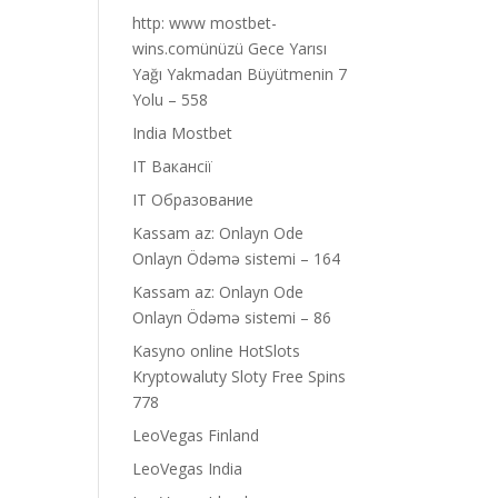
http: www mostbet-
wins.comünüzü Gece Yarısı
Yağı Yakmadan Büyütmenin 7
Yolu – 558
India Mostbet
IT Вакансії
IT Образование
Kassam az: Onlayn Ode
Onlayn Ödəmə sistemi – 164
Kassam az: Onlayn Ode
Onlayn Ödəmə sistemi – 86
Kasyno online HotSlots
Kryptowaluty Sloty Free Spins
778
LeoVegas Finland
LeoVegas India