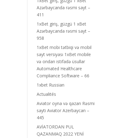
1xBet giriş, güzgü 1 xBet
Azərbaycanda rəsmi sayt –
411
1xBet giriş, güzgü 1 xBet
Azərbaycanda rəsmi sayt –
958
1xBet mobi tətbiqi və mobil
sayt versiyası 1xBet mobile
və ondan istifadə üsullar
Automated Healthcare
Compliance Software – 66
1xbet Russian
Actualités
Aviator oyna və qazan Rəsmi
sayti Aviator Azerbaycan –
445
AVİATORDAN PUL
QAZANMAQ 2022 YENİ