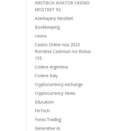
XƏSTƏLİK AVİATOR CASİNO
MOSTBET 92
Azerbajany Mostbet
Bookkeeping
casino
Casino Online nou 2023
România Cazinouri noi Bonus
155
Codere Argentina
Codere Italy
Cryptocurrency exchange
Cryptocurrency News
Education
FinTech
Forex Trading
Generative AI