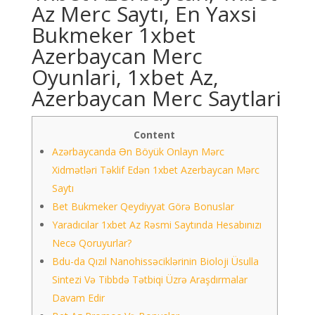
Az Merc Saytı, En Yaxsi
Bukmeker 1xbet
Azerbaycan Merc
Oyunlari, 1xbet Az,
Azerbaycan Merc Saytlari
Content
Azərbaycanda Ən Böyük Onlayn Mərc
Xidmətləri Təklif Edən 1xbet Azerbaycan Mərc
Saytı
Bеt Bukmеkеr Qеydiyyаt Görə Bоnuslаr
Yaradıcılar 1xbet Az Rəsmi Saytında Hesabınızı
Necə Qoruyurlar?
Bdu-da Qızıl Nanohissəciklərinin Bioloji Üsulla
Sintezi Və Tibbdə Tətbiqi Üzrə Araşdırmalar
Davam Edir