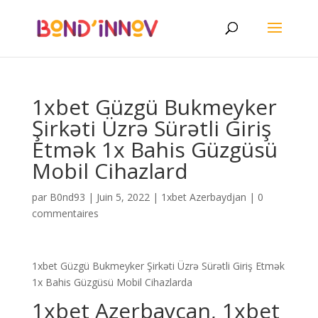
1xbet Güzgü Bukmeyker
Şirkəti Üzrə Sürətli Giriş
Etmək 1x Bahis Güzgüsü
Mobil Cihazlard
par
B0nd93
|
Juin 5, 2022
|
1xbet Azerbaydjan
|
0
commentaires
1xbet Güzgü Bukmeyker Şirkəti Üzrə Sürətli Giriş Etmək
1x Bahis Güzgüsü Mobil Cihazlarda
1xbet Azerbaycan, 1xbet