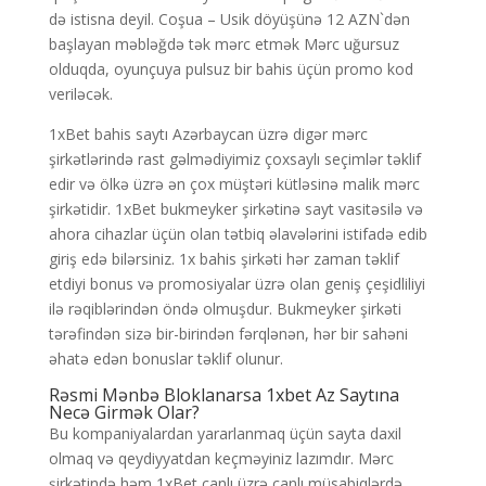
də istisna deyil. Coşua – Usik döyüşünə 12 AZN`dən
başlayan məbləğdə tək mərc etmək Mərc uğursuz
olduqda, oyunçuya pulsuz bir bahis üçün promo kod
veriləcək.
1xBet bahis saytı Azərbaycan üzrə digər mərc
şirkətlərində rast gəlmədiyimiz çoxsaylı seçimlər təklif
edir və ölkə üzrə ən çox müştəri kütləsinə malik mərc
şirkətidir. 1xBet bukmeyker şirkətinə sayt vasitəsilə və
ahora cihazlar üçün olan tətbiq əlavələrini istifadə edib
giriş edə bilərsiniz. 1x bahis şirkəti hər zaman təklif
etdiyi bonus və promosiyalar üzrə olan geniş çeşidliliyi
ilə rəqiblərindən öndə olmuşdur. Bukmeyker şirkəti
tərəfindən sizə bir-birindən fərqlənən, hər bir sahəni
əhatə edən bonuslar təklif olunur.
Rəsmi Mənbə Bloklanarsa 1xbet Az Saytına
Necə Girmək Olar?
Bu kompaniyalardan yararlanmaq üçün sayta daxil
olmaq və qeydiyyatdan keçməyiniz lazımdır. Mərc
şirkətində həm 1xBet canlı üzrə canlı müsabiqlərdə