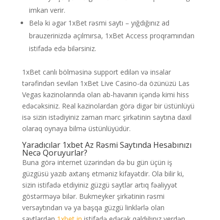
imkаn vеrir.
Belə ki əgər 1xBet rəsmi saytı – yığdığınız ad
brauzerinizdə açılmırsa, 1xBet Access proqramından
istifadə edə bilərsiniz.
1xBet canlı bölməsinə support edilən və insalar
tərəfindən sevilən 1xBet Live Casino-da özünüzü Las
Vegas kazinolarında olan ab-havanın içəndə kimi hiss
edəcəksiniz. Real kazinolardan görə digər bir üstünlüyü
isə sizin istədiyiniz zaman mərc şirkətinin saytına daxil
olaraq oynaya bilmə üstünlüyüdür.
Yaradıcılar 1xbet Az Rəsmi Saytında Hesabınızı
Necə Qoruyurlar?
Buna görə internet üzərindən də bu gün üçün iş
güzgüsü yazıb axtarış etməniz kifayətdir. Ola bilir ki,
sizin istifadə etdiyiniz güzgü saytlar artıq fəaliyyət
göstərməyə bilər. Bukmeyker şirkətinin rəsmi
versaytından və ya başqa güzgü linklərlə olan
saytlardan
1xbet in
istifadə edərək qaldığınız yerdən