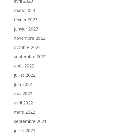
avril 2023
mars 2023
février 2023
janvier 2023
novembre 2022
octobre 2022
septembre 2022
août 2022
juillet 2022
juin 2022
mai 2022
avril 2022
mars 2022
septembre 2021
juillet 2021