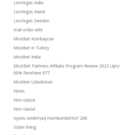
LeoVegas India
LeoVegas Irland
LeoVegas Sweden
mail order wife
Mostbet Azerbaycan
Mostbet in Turkey
Mostbet India
MostBet Partners Affiliate Program Review 2023 Upto
60% Revshare 877
Mostbet Uzbekistan
News
Non classé
Non classé
oyunu sındırmaq mümkündürmü? 268
Sober living