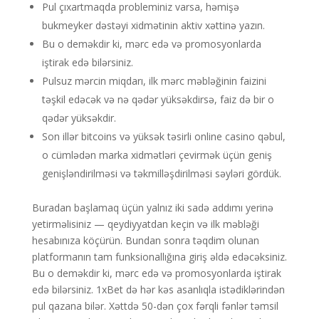
Pul çıxartmaqda probleminiz varsa, həmişə
bukmeyker dəstəyi xidmətinin aktiv xəttinə yazın.
Bu o deməkdir ki, mərc edə və promosyonlarda
iştirak edə bilərsiniz.
Pulsuz mərcin miqdarı, ilk mərc məbləğinin faizini
təşkil edəcək və nə qədər yüksəkdirsə, faiz də bir o
qədər yüksəkdir.
Son illər bitcoins və yüksək təsirli online casino qəbul,
o cümlədən marka xidmətləri çevirmək üçün geniş
genişləndirilməsi və təkmilləşdirilməsi səyləri gördük.
Buradan başlamaq üçün yalnız iki sadə addımı yerinə
yetirməlisiniz — qeydiyyatdan keçin və ilk məbləği
hesabınıza köçürün. Bundan sonra təqdim olunan
platformanın tam funksionallığına giriş əldə edəcəksiniz.
Bu o deməkdir ki, mərc edə və promosyonlarda iştirak
edə bilərsiniz. 1xBet də hər kəs asanlıqla istədiklərindən
pul qazana bilər. Xəttdə 50-dən çox fərqli fənlər təmsil