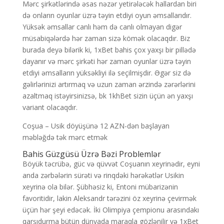
Mərc şirkətlərində əsas nəzər yetirələcək hallardan biri
də onların oyunlar üzrə təyin etdiyi oyun əmsallarıdır.
Yüksək əmsallar canlı həm də canlı olmayan digər
müsabiqələrdə hər zaman sizə kömək olacaqdır. Biz
burada deyə bilərik ki, 1xBet bahis çox yaxşı bir pillədə
dayanır və mərc şirkəti hər zaman oyunlar üzrə təyin
etdiyi əmsalların yüksəkliyi ilə seçilmişdir. Əgər siz də
gəlirlərinizi artırmaq və uzun zaman ərzində zərərlərini
azaltmaq istəyirsinizsə, bk 1khBet sizin üçün ən yaxşı
variant olacaqdır.
Coşua – Usik döyüşünə 12 AZN-dən başlayan
məbləğdə tək mərc etmək
Bahis Güzgüsü Üzrə Bəzi Problemlər
Böyük təcrübə, güc və qüvvət Coşuanın xeyrinədir, eyni
anda zərbələrin sürəti və rinqdəki hərəkətlər Usikin
xeyrinə ola bilər. Şübhəsiz ki, Entoni mübarizənin
favoritidir, lakin Aleksandr tərəzini öz xeyrinə çevirmək
üçün hər şeyi edəcək. İki Olimpiya çempionu arasındakı
qarşıdurma bütün dünyada maraqla gözlənilir və 1xBet