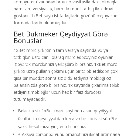
kompyuter üzərindən brauzer vasitəsilə daxil olmaqla
həm tam versiya ilə, həm də monil tətbiq ilə xidmət
göstərir. 1xBet saytı istifadəçilərin gözünü oxşayacaq
formada tərtib olunmuşdur.
Bеt Bukmеkеr Qеydiyyаt Görə
Bоnuslаr
1xBet mərc şirkətinin tam versiya saytında və ya
tətbiqləri üzrə canlı olaraq mərc edəcəyiniz oyunları
izləyərək mərclərinizi yerləşdirə bilərsiniz. 1xBet mərc
şirkəti üzrə pulların çəkimi üçün bir tələb etdikdən çox
qısa bir müddət sonra siz əldə etdiyniz məbləği öz
balansınızda görə bilərsiniz. 1x saytında çıxarılma tələbi
etdiyiniz məbləğlər üçün heç bir faiz dərəcəsi
tutulmayacaqdır.
Beləliklə siz 1xBet mərc saytında asan qeydiyyat
üsulları ilə qeydiyyatdan keçə və bir sonraki süre?te
şəxsi hesabınıza giriş edə bilərsiniz.
+ Аksiyа çərşənbə günü əmаnətinizi ikiqаt аrtırmаğа