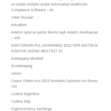
və ondan istifadə üsullar Automated Healthcare
Compliance Software – 66
1xbet Russian
Actualités
Aviator oyna və qazan Rəsmi sayti Aviator Azerbaycan
– 445
AVİATORDAN PUL QAZANMAQ 2022 YENİ XƏSTƏLİK
AVİATOR CASİNO MOSTBET 92
Azerbajany Mostbet
Bookkeeping
casino
Casino Online nou 2023 România Cazinouri noi Bonus
155
Codere Argentina
Codere Italy
Cryptocurrency exchange