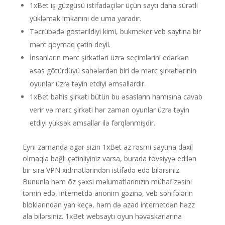
1xBet iş güzgüsü istifadəçilər üçün saytı daha sürətli
yükləmək imkanını de uma yaradır.
Təcrübədə göstərildiyi kimi, bukmeker veb saytına bir
mərc qoymaq çətin deyil.
İnsanların mərc şirkətləri üzrə seçimlərini edərkən
əsas götürdüyü sahələrdən biri də mərc şirkətlərinin
oyunlar üzrə təyin etdiyi əmsallardır.
1xBet bahis şirkəti bütün bu əsasların hamısına cavab
verir və mərc şirkəti hər zaman oyunlar üzrə təyin
etdiyi yüksək əmsallar ilə fərqlənmişdir.
Eyni zamanda əgər sizin 1xBet az rəsmi saytına daxil
olmaqla bağlı çətinliyiniz varsa, burada tövsiyyə edilən
bir sıra VPN xidmətlərindən istifadə edə bilərsiniz.
Bununla həm öz şəxsi məlumatlarınızın mühafizəsini
təmin edə, internetdə anonim gəzinə, veb səhifələrin
bloklarından yan keçə, həm də azad internetdən həzz
ala bilərsiniz. 1xBet websaytı oyun həvəskarlarına