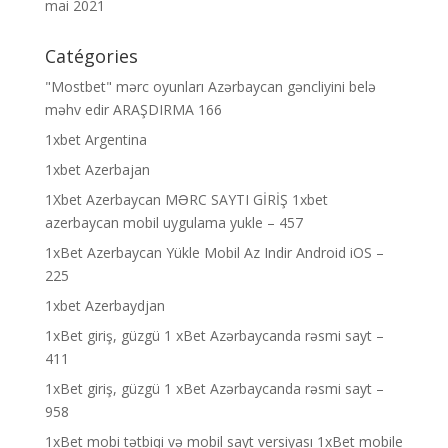
mai 2021
Catégories
"Mostbet" mərc oyunları Azərbaycan gəncliyini belə
məhv edir ARAŞDIRMA 166
1xbet Argentina
1xbet Azerbajan
1Xbet Azerbaycan MƏRC SAYTI GİRİŞ 1xbet
azerbaycan mobil uygulama yukle – 457
1xBet Azerbaycan Yükle Mobil Az Indir Android iOS –
225
1xbet Azerbaydjan
1xBet giriş, güzgü 1 xBet Azərbaycanda rəsmi sayt –
411
1xBet giriş, güzgü 1 xBet Azərbaycanda rəsmi sayt –
958
1xBet mobi tətbiqi və mobil sayt versiyası 1xBet mobile