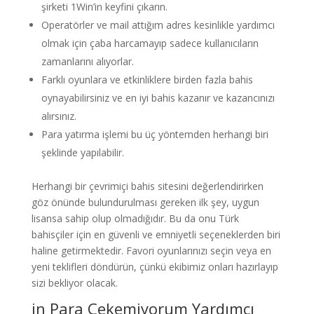
şirketi 1Win’in keyfini çıkarın.
Operatörler ve mail attığım adres kesinlikle yardımcı
olmak için çaba harcamayıp sadece kullanıcıların
zamanlarını alıyorlar.
Farklı oyunlara ve etkinliklere birden fazla bahis
oynayabilirsiniz ve en iyi bahis kazanır ve kazancınızı
alırsınız.
Para yatırma işlemi bu üç yöntemden herhangi biri
şeklinde yapılabilir.
Herhangi bir çevrimiçi bahis sitesini değerlendirirken
göz önünde bulundurulması gereken ilk şey, uygun
lisansa sahip olup olmadığıdır. Bu da onu Türk
bahisçiler için en güvenli ve emniyetli seçeneklerden biri
haline getirmektedir. Favori oyunlarınızı seçin veya en
yeni teklifleri döndürün, çünkü ekibimiz onları hazırlayıp
sizi bekliyor olacak.
in Para Çekemiyorum Yardımcı