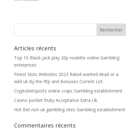
Articles récents
Top 10 Black-jack play 20p roulette online Gambling
enterprises
Finest Slots Websites 2023 Rated wanted dead or a
wild uk By the Rtp and Bonuses Current List
Cryptobetsports online craps Gambling establishment
Casino pocket fruity Acceptance Extra Uk
Hot Bet non uk gambling sites Gambling establishment
Commentaires récents