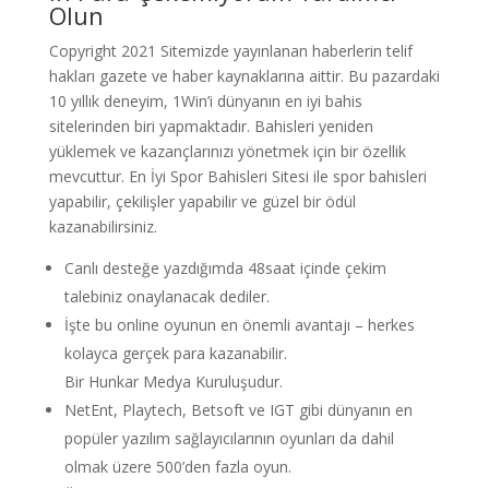
Olun
Copyright 2021 Sitemizde yayınlanan haberlerin telif
hakları gazete ve haber kaynaklarına aittir. Bu pazardaki
10 yıllık deneyim, 1Win’i dünyanın en iyi bahis
sitelerinden biri yapmaktadır. Bahisleri yeniden
yüklemek ve kazançlarınızı yönetmek için bir özellik
mevcuttur. En İyi Spor Bahisleri Sitesi ile spor bahisleri
yapabilir, çekilişler yapabilir ve güzel bir ödül
kazanabilirsiniz.
Canlı desteğe yazdığımda 48saat içinde çekim
talebiniz onaylanacak dediler.
İşte bu online oyunun en önemli avantajı – herkes
kolayca gerçek para kazanabilir.
Bir Hunkar Medya Kuruluşudur.
NetEnt, Playtech, Betsoft ve IGT gibi dünyanın en
popüler yazılım sağlayıcılarının oyunları da dahil
olmak üzere 500’den fazla oyun.