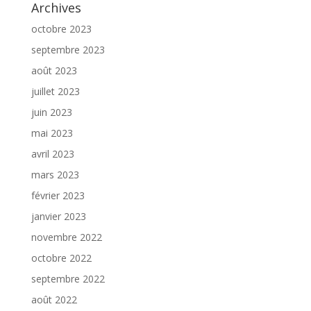
Archives
octobre 2023
septembre 2023
août 2023
juillet 2023
juin 2023
mai 2023
avril 2023
mars 2023
février 2023
janvier 2023
novembre 2022
octobre 2022
septembre 2022
août 2022