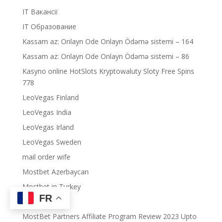
IT Вакансії
IT Образование
Kassam az: Onlayn Ode Onlayn Ödəmə sistemi – 164
Kassam az: Onlayn Ode Onlayn Ödəmə sistemi – 86
Kasyno online HotSlots Kryptowaluty Sloty Free Spins
778
LeoVegas Finland
LeoVegas India
LeoVegas Irland
LeoVegas Sweden
mail order wife
Mostbet Azerbaycan
Mostbet in Turkey
FR
Mostbet India
MostBet Partners Affiliate Program Review 2023 Upto