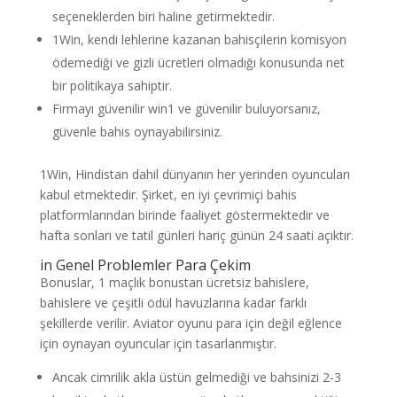
seçeneklerden biri haline getirmektedir.
1Win, kendi lehlerine kazanan bahisçilerin komisyon
ödemediği ve gizli ücretleri olmadığı konusunda net
bir politikaya sahiptir.
Firmayı güvenilir win1 ve güvenilir buluyorsanız,
güvenle bahis oynayabilirsiniz.
1Win, Hindistan dahil dünyanın her yerinden oyuncuları
kabul etmektedir. Şirket, en iyi çevrimiçi bahis
platformlarından birinde faaliyet göstermektedir ve
hafta sonları ve tatil günleri hariç günün 24 saati açıktır.
in Genel Problemler Para Çekim
Bonuslar, 1 maçlık bonustan ücretsiz bahislere,
bahislere ve çeşitli ödül havuzlarına kadar farklı
şekillerde verilir. Aviator oyunu para için değil eğlence
için oynayan oyuncular için tasarlanmıştır.
Ancak cimrilik akla üstün gelmediği ve bahsinizi 2-3