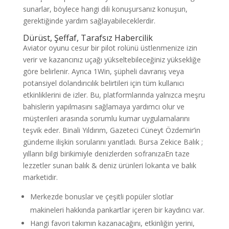
sunarlar, böylece hangi dili konuşursanız konuşun,
gerektiğinde yardım sağlayabileceklerdir.
Dürüst, Şeffaf, Tarafsız Habercilik
Aviator oyunu cesur bir pilot rolünü üstlenmenize izin
verir ve kazancınız uçağı yükseltebileceğiniz yüksekliğe
göre belirlenir. Ayrıca 1Win, şüpheli davranış veya
potansiyel dolandırıcılık belirtileri için tüm kullanıcı
etkinliklerini de izler. Bu, platformlarında yalnızca meşru
bahislerin yapılmasını sağlamaya yardımcı olur ve
müşterileri arasında sorumlu kumar uygulamalarını
teşvik eder. Binali Yıldırım, Gazeteci Cüneyt Özdemir’in
gündeme ilişkin sorularını yanıtladı. Bursa Zekice Balık ;
yılların bilgi birikimiyle denizlerden sofranızaEn taze
lezzetler sunan balık & deniz ürünleri lokanta ve balık
marketidir.
Merkezde bonuslar ve çeşitli popüler slotlar
makineleri hakkında pankartlar içeren bir kaydırıcı var.
Hangi favori takımın kazanacağını, etkinliğin yerini,