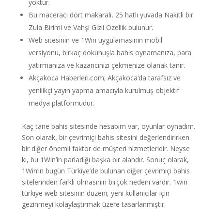
yoktur.
Bu maceracı dört makaralı, 25 hatlı yuvada Nakitli bir
Zula Birimi ve Vahşi Gizli Özellik bulunur.
Web sitesinin ve 1Win uygulamasının mobil
versiyonu, birkaç dokunuşla bahis oynamanıza, para
yatırmanıza ve kazancınızı çekmenize olanak tanır.
Akçakoca Haberleri.com; Akçakoca’da tarafsız ve
yenilikçi yayın yapma amacıyla kurulmuş objektif
medya platformudur.
Kaç tane bahis sitesinde hesabım var, oyunlar oynadım.
Son olarak, bir çevrimiçi bahis sitesini değerlendirirken
bir diğer önemli faktör de müşteri hizmetleridir. Neyse
ki, bu 1Win’in parladığı başka bir alandır. Sonuç olarak,
1Win’in bugün Türkiye’de bulunan diğer çevrimiçi bahis
sitelerinden farklı olmasının birçok nedeni vardır. 1win
türkiye web sitesinin düzeni, yeni kullanıcılar için
gezinmeyi kolaylaştırmak üzere tasarlanmıştır.