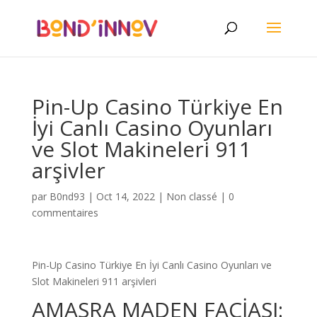
Pin-Up Casino Türkiye En
İyi Canlı Casino Oyunları
ve Slot Makineleri 911
arşivler
par
B0nd93
|
Oct 14, 2022
|
Non classé
|
0
commentaires
Pin-Up Casino Türkiye En İyi Canlı Casino Oyunları ve
Slot Makineleri 911 arşivleri
AMASRA MADEN FACİASI: