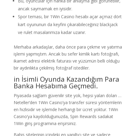
Bu, oyuncular için harika bir anlaşma gibi görünebilir,
ancak saymamak en iyisidir.
Spor teması, bir 1Win Casino hesabı açar açmaz dört
kart oyununun da keyfini çıkarabileceğiniz blackjack
ve rulet masalarımıza kadar uzanır.
Merhaba arkadaşlar, daha önce para çekme ve yatırma
işlemi yapmıştım. Ancak bu sefer kimlik kartı fotoğrafı,
ikamet adresi elektrik faturası ve yüzümün belli olduğu
bir aydınlıkta çekilmiş fotoğraf istediler.
in İsimli Oyunda Kazandığım Para
Banka Hesabıma Geçmedi.
Piyasada sağlam güvenilir site yok, hepsi yalan dolan …
Neteller’den 1Win Casino’ya transfer süresi yöntemlerin
en hızlısıdır ve işlemde herhangi bir ücret yoktur. 1Win
Casino’ya kaydolduğunuzda, Spin Rewards sadakat
1Win giriş programına erişirsiniz.
Bahis sitelerinin içindeki en yanıltıcı site ve sadece