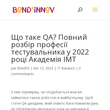
Що таке QA? Повний
розбір професії
тестувальника у 2022
році Академія ІМТ
par
B0nd93
|
Avr 13, 2023
|
IT Вакансії
|
0
commentaires
З нею перевіриш, чи сподобається взагалі
займатися такою роботою в майбутньому. Щоб
стати QA-джедаєм, який ловить баги помахом руки,
не обов’язково витрачати роки на навчання в