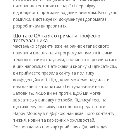
виконання тестових сценаріїв і перевірку
відповідності програми заданим вимогам. Він шукає
помилки, відстежує їх, документує і допомагає
розробникам виправити їх.
Що таке QA та як отримати професію
тестувальника
Частенько студенти вже на ранніх етапах свого
навчання цікавляться програмуванням та іншими
технологічними галузями, і починають розвиватися
в цих напрямках. Натискаючи кнопку «Підписатися»,
ви приймаєте правила сайту та політику
конфіденційності. Щодня ми можемо надсилати
вам вакансії за запитом «Тестувальник» на ел.
Заповніть, якщо ви не проти, щоб ми могли
зв’язатись у випадку потреби. Підписуйтесь на
щотижневу розсилку від головної редакторки
Happy Monday з підбіркою найцікавішого контенту
тижня, новин та кар’єрних можливостей.
Розповідаємо про кар’єрний шлях QA, які задачі