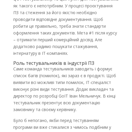
як такого є непотрібним. У процесі проєктування
ПЗ та стеження за його якістю необхідно
проводити відповідне документування. Щоб
робити це правильно, треба знати стандарти
оформлення таких документів. Мета #1 після курсу
– отримати перший комерційний досвід. Але
додатково радимо пошукати стажування,
інтернатуру в ІТ-компаніях.
Роль тестувальників в індустрії ПЗ
Саме команда тестувальників заводить і формує
список багів (помилок), які зараз є в продукті. Щоб
виявити всі можливі типи помилок, IT-спеціаліст
виконує різні види тестування. Додає викладач та
директор по розробці GoIT Іван Мельничук. В кінці
тестувальник презентує всю документацію
замовнику та своєму керівнику.
Було б непогано, якби перед тестуванням
програми ви вже стикалися з чимось подібним у