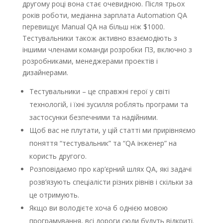
другому році вона стає очевидною. Після трьох
років роботи, медіанна зарплата Automation QA
перевищує Manual QA на більш ніж $1000.
Тестувальники також активно взаємодіють з
іншими членами команди розробки ПЗ, включно з
розробниками, менеджерами проектів і
дизайнерами.
Тестувальники – це справжні герої у світі
технологій, і їхні зусилля роблять програми та
застосунки безпечними та надійними.
Щоб вас не плутати, у цій статті ми прирівняємо
поняття “тестувальник” та “QA інженер” на
користь другого.
Розповідаємо про кар’єрний шлях QA, які задачі
розв’язують спеціалісти різних рівнів і скільки за
це отримують.
Якщо ви володієте хоча б однією мовою
програмування, всі дороги сюди будуть відкриті.