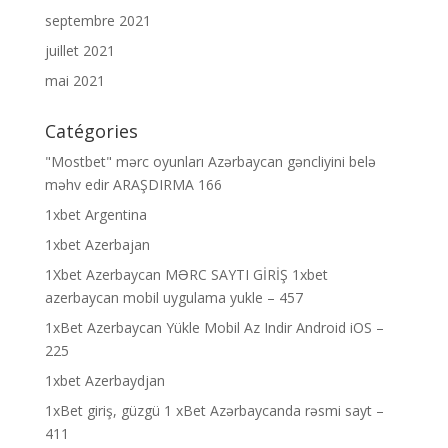
septembre 2021
juillet 2021
mai 2021
Catégories
"Mostbet" mərc oyunları Azərbaycan gəncliyini belə
məhv edir ARAŞDIRMA 166
1xbet Argentina
1xbet Azerbajan
1Xbet Azerbaycan MƏRC SAYTI GİRİŞ 1xbet
azerbaycan mobil uygulama yukle – 457
1xBet Azerbaycan Yükle Mobil Az Indir Android iOS –
225
1xbet Azerbaydjan
1xBet giriş, güzgü 1 xBet Azərbaycanda rəsmi sayt –
411