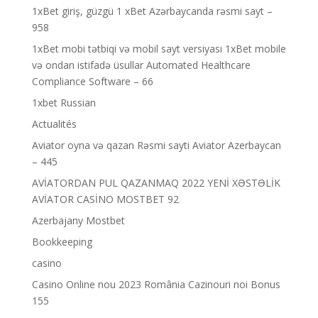
1xBet giriş, güzgü 1 xBet Azərbaycanda rəsmi sayt –
958
1xBet mobi tətbiqi və mobil sayt versiyası 1xBet mobile
və ondan istifadə üsullar Automated Healthcare
Compliance Software – 66
1xbet Russian
Actualités
Aviator oyna və qazan Rəsmi sayti Aviator Azerbaycan
– 445
AVİATORDAN PUL QAZANMAQ 2022 YENİ XƏSTƏLİK
AVİATOR CASİNO MOSTBET 92
Azerbajany Mostbet
Bookkeeping
casino
Casino Online nou 2023 România Cazinouri noi Bonus
155