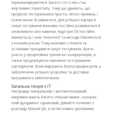
перекваліфікуватися. Багато хто з них стає
жертвами стереотипу, тому що думають, що
професія тестувальника проста, легка і приємна, і
кожен може їй займатися. Для успішної кар’єри в
галузі тестування важливо постійно розвиватися й
оновлювати свої навички. Індустрія ПЗ постійно
змінюється, і нові технології та методи з’являються
з кожним роком. Тому важливо стежити за
останніми трендами в галузі тестування, брати
участь у професійних тренінгах і конференціях, а
також продовжувати навчання та отримання
сертифікатів. Вони відіграють безпосередню роль у
забезпеченні успішної розробки та доставки
програмного забезпечення.
Загальна теорія з IT
Насправді і мануальний, і автоматизований
напрямки мають багато спільних вимог, оскільки
їхній фундамент однаковий. Давайте почнемо з
розгляду Manual QA, а потім плавно доповнимо