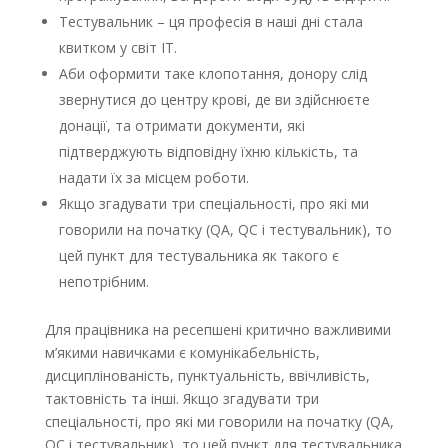
Тестувальник – ця професія в наші дні стала
квитком у світ ІТ.
Аби оформити таке клопотання, донору слід
звернутися до центру крові, де ви здійснюєте
донації, та отримати документи, які
підтверджують відповідну їхню кількість, та
надати їх за місцем роботи.
Якщо згадувати три спеціальності, про які ми
говорили на початку (QA, QC і тестувальник), то
цей пункт для тестувальника як такого є
непотрібним.
Для працівника на ресепшені критично важливими
м’якими навичками є комунікабельність,
дисциплінованість, пунктуальність, ввічливість,
тактовність та інші. Якщо згадувати три
спеціальності, про які ми говорили на початку (QA,
QC і тестувальник), то цей пункт для тестувальника