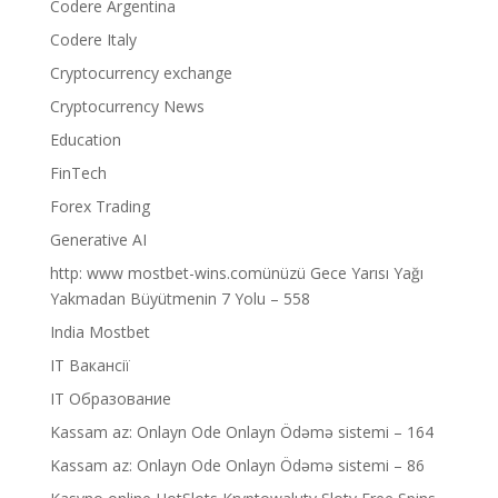
Codere Argentina
Codere Italy
Cryptocurrency exchange
Cryptocurrency News
Education
FinTech
Forex Trading
Generative AI
http: www mostbet-wins.comünüzü Gece Yarısı Yağı
Yakmadan Büyütmenin 7 Yolu – 558
India Mostbet
IT Вакансії
IT Образование
Kassam az: Onlayn Ode Onlayn Ödəmə sistemi – 164
Kassam az: Onlayn Ode Onlayn Ödəmə sistemi – 86