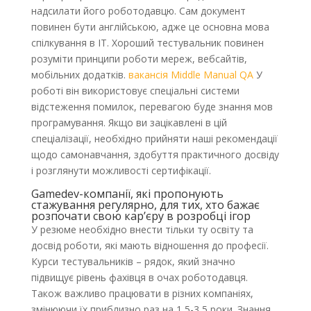
надсилати його роботодавцю. Сам документ
повинен бути англійською, адже це основна мова
спілкування в ІТ. Хороший тестувальник повинен
розуміти принципи роботи мереж, вебсайтів,
мобільних додатків.
вакансія Middle Manual QA
У
роботі він використовує спеціальні системи
відстеження помилок, перевагою буде знання мов
програмування. Якщо ви зацікавлені в цій
спеціалізації, необхідно прийняти наші рекомендації
щодо самонавчання, здобуття практичного досвіду
і розглянути можливості сертифікації.
Gamedev-компанії, які пропонують
стажування регулярно, для тих, хто бажає
розпочати свою кар’єру в розробці ігор
У резюме необхідно внести тільки ту освіту та
досвід роботи, які мають відношення до професії.
Курси тестувальників – рядок, який значно
підвищує рівень фахівця в очах роботодавця.
Також важливо працювати в різних компаніях,
змінюючи їх приблизно раз на 1,5-3,5 роки. Знання