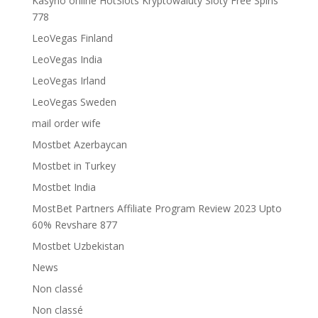
Kasyno online HotSlots Kryptowaluty Sloty Free Spins
778
LeoVegas Finland
LeoVegas India
LeoVegas Irland
LeoVegas Sweden
mail order wife
Mostbet Azerbaycan
Mostbet in Turkey
Mostbet India
MostBet Partners Affiliate Program Review 2023 Upto
60% Revshare 877
Mostbet Uzbekistan
News
Non classé
Non classé