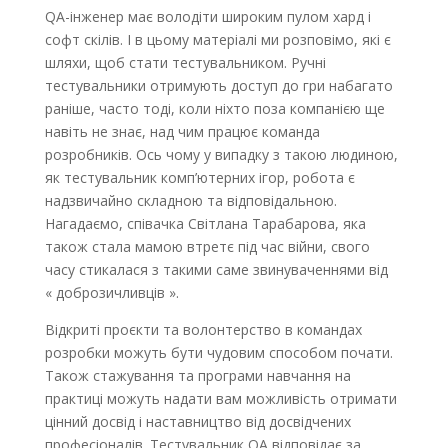
QA-інженер має володіти широким пулом хард і
софт скілів. І в цьому матеріалі ми розповімо, які є
шляхи, щоб стати тестувальником. Ручні
тестувальники отримують доступ до гри набагато
раніше, часто тоді, коли ніхто поза компанією ще
навіть не знає, над чим працює команда
розробників. Ось чому у випадку з такою людиною,
як тестувальник комп’ютерних ігор, робота є
надзвичайно складною та відповідальною.
Нагадаємо, співачка Світлана Тарабарова, яка
також стала мамою втретє під час війни, свого
часу стикалася з такими саме звинуваченнями від
« доброзичливців ».
Відкриті проєкти та волонтерство в командах
розробки можуть бути чудовим способом почати.
Також стажування та програми навчання на
практиці можуть надати вам можливість отримати
цінний досвід і наставництво від досвідчених
професіоналів. Тестувальник QA відповідає за