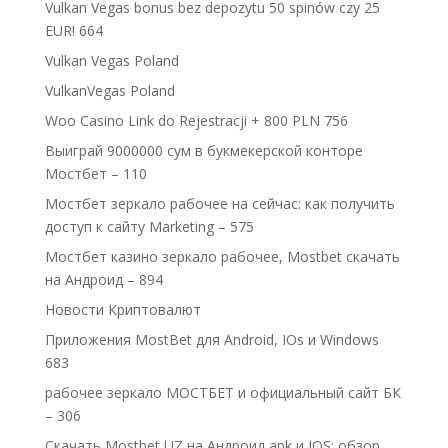
Vulkan Vegas bonus bez depozytu 50 spinów czy 25
EUR! 664
Vulkan Vegas Poland
VulkanVegas Poland
Woo Casino Link do Rejestracji + 800 PLN 756
Выиграй 9000000 сум в букмекерской конторе
Мостбет – 110
Мостбет зеркало рабочее на сейчас: как получить
доступ к сайту Marketing – 575
Мостбет казино зеркало рабочее, Mostbet скачать
на Андроид – 894
Новости Криптовалют
Приложения MostBet для Android, IOs и Windows
683
рабочее зеркало МОСТБЕТ и официальный сайт БК
– 306
Скачать Mostbet UZ на Андроид apk и IOS: обзор