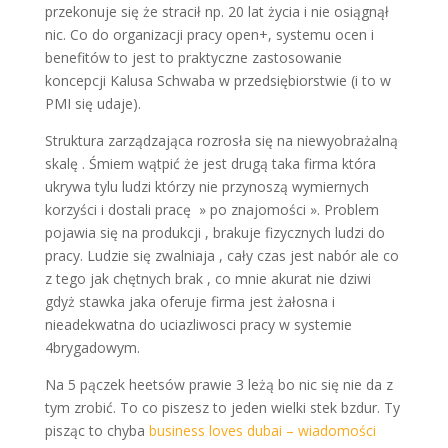
przekonuje się że stracił np. 20 lat życia i nie osiągnął
nic. Co do organizacji pracy open+, systemu ocen i
benefitów to jest to praktyczne zastosowanie
koncepcji Kalusa Schwaba w przedsiębiorstwie (i to w
PMI się udaje).
Struktura zarządzająca rozrosła się na niewyobrażalną
skalę . Śmiem wątpić że jest drugą taka firma która
ukrywa tylu ludzi którzy nie przynoszą wymiernych
korzyści i dostali pracę » po znajomości ». Problem
pojawia się na produkcji , brakuje fizycznych ludzi do
pracy. Ludzie się zwalniaja , cały czas jest nabór ale co
z tego jak chętnych brak , co mnie akurat nie dziwi
gdyż stawka jaka oferuje firma jest żałosna i
nieadekwatna do uciazliwosci pracy w systemie
4brygadowym.
Na 5 pączek heetsów prawie 3 leżą bo nic się nie da z
tym zrobić. To co piszesz to jeden wielki stek bzdur. Ty
pisząc to chyba
business loves dubai – wiadomości