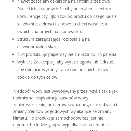
Nawet zostałam oskarżona na infolini przez owe
Panie i ich znajomych że niby polecałam klientom
konkurencje czyli glo szok po prostu do czego ludzie
sa zdolni z zadrosci i z powodu checi wcisniecia
swoich znajomych na stanowisko.
Struktura zarządzająca rozrosła się na
niewyobrażalną skalę .
Nikt produkując papierosy nie zmusza do ich palenia.
Wybierz Zaakceptuj, aby wyrazić zgodę lub Odrzuć,
aby odrzucić wykorzystanie opcjonalnych plików
cookie do tych celów.
Niedobór wody jest wywoływany przez ryzyka takie jak
nadmierna eksploatacja zasobów wody,
zanieczyszczenie, brak zrównoważonego zarządzania i
zmiany trendów pogodowych wynikające ze zmiany
klimatu. To produkcja samochodów też jest nie
etyczna, bo ludzie giną w wypadkach a na dodatek