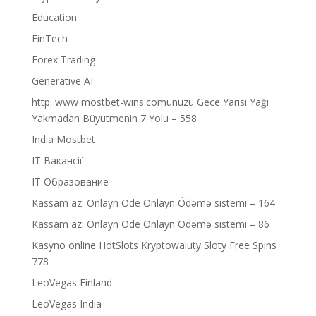
Education
FinTech
Forex Trading
Generative AI
http: www mostbet-wins.comünüzü Gece Yarısı Yağı
Yakmadan Büyütmenin 7 Yolu – 558
India Mostbet
IT Вакансії
IT Образование
Kassam az: Onlayn Ode Onlayn Ödəmə sistemi – 164
Kassam az: Onlayn Ode Onlayn Ödəmə sistemi – 86
Kasyno online HotSlots Kryptowaluty Sloty Free Spins
778
LeoVegas Finland
LeoVegas India