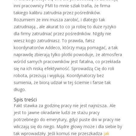
inni pracownicy PMI to mnie szlak trafia, że firma
takiego kalibru zatrudnia przez pośredników.
Rozumiem ze inni musza zarobić, i dlatego tak
zatrudniają , ale akurat to co ja robię to duże ryzyko
dla firmy zatrudniać przez pośredników. NIgdy nie
wiesz kogo zatrudniasz. To prawda, fałsz
koordynatorów Addeco, którzy mają pomagać, a tak
naprawdę zbierają tylko plotki powoduje, że atmosfera
wśród samych pracowników jest fatalna, co przekłada
się na ich niską efektywność. Sprowadzą Cię do roli
robota, przeżują i wyplują. Koordynatorzy bez
sumienia, że biorą udział w tej ściemie i farsie tak
długo.
Spis treści
Fakt stawka za godzinę pracy nie jest najniższa.. Ale
jest to jawne okradanie ludzi ze stażu pracy
potrzebnego do emerytury, gdyż puste dni w pracy nie
wliczają się do niego. Mądre głowy może i dla siebie by
tak wprowadziły. Jeśli komuś nie przeszkadza
jak