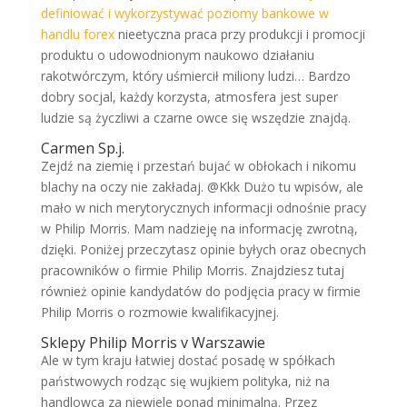
definiować i wykorzystywać poziomy bankowe w
handlu forex
nieetyczna praca przy produkcji i promocji
produktu o udowodnionym naukowo działaniu
rakotwórczym, który uśmiercił miliony ludzi… Bardzo
dobry socjal, każdy korzysta, atmosfera jest super
ludzie są życzliwi a czarne owce się wszędzie znajdą.
Carmen Sp.j.
Zejdź na ziemię i przestań bujać w obłokach i nikomu
blachy na oczy nie zakładaj. @Kkk Dużo tu wpisów, ale
mało w nich merytorycznych informacji odnośnie pracy
w Philip Morris. Mam nadzieję na informację zwrotną,
dzięki. Poniżej przeczytasz opinie byłych oraz obecnych
pracowników o firmie Philip Morris. Znajdziesz tutaj
również opinie kandydatów do podjęcia pracy w firmie
Philip Morris o rozmowie kwalifikacyjnej.
Sklepy Philip Morris v Warszawie
Ale w tym kraju łatwiej dostać posadę w spółkach
państwowych rodząc się wujkiem polityka, niż na
handlowca za niewiele ponad minimalną. Przez