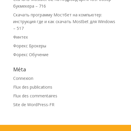
букмекера – 716
Скачать программу Мостбет на компьютер:
инструкция где и как скачать Mostbet для Windows
– 517
Финтех
Форекс Брокеры
Форекс Обучение
Méta
Connexion
Flux des publications
Flux des commentaires
Site de WordPress-FR