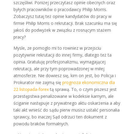
szczęśliwi. Poniżej przeczytasz opinie obecnych oraz
byłych pracowników o pracodawcy Philip Morris.
Zobaczysz tutaj też opinie kandydatów do pracy w
firmie Philip Morris o rekrutacji. Brak szacunku ma się
jakoś do podwyżek w związku z rosnącym stażem
pracy?
Mysle, ze pomoglo mi to rowniez w przejsciu
pozytywnie rekrutacji do innej firmy, dlatego też ta
opinia. Gratuluję profesjonalizmu, wymagającej
rekrutacji, ale przy tym poprowadzonej w miłej
atmosferze. Nie dowiesz się, kim on jest, bo Policja i
Prokurator nie zajmą się
prognoza ekonomiczna dla
22 listopada-forex
tą sprawą. To, o czym piszesz jest
przestępstwa penalizowane w kodeksie karnym, ale
ściganie następuje z prywatnego aktu oskarżenia a aby
taki akt wnieść do sądu pierw musisz ustalić personalia
sprawcy, bo inaczej Sąd odrzuci ten dokument z
powodu braków formalnych.