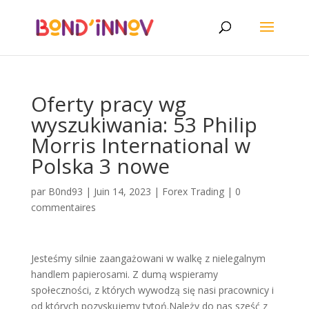
Oferty pracy wg
wyszukiwania: 53 Philip
Morris International w
Polska 3 nowe
par
B0nd93
|
Juin 14, 2023
|
Forex Trading
|
0
commentaires
Jesteśmy silnie zaangażowani w walkę z nielegalnym
handlem papierosami. Z dumą wspieramy
społeczności, z których wywodzą się nasi pracownicy i
od których pozyskujemy tytoń.Należy do nas sześć z