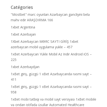
Catégories
"Mostbet" mərc oyunları Azərbaycan gəncliyini belə
məhv edir ARAŞDIRMA 166
1xbet Argentina
1xbet Azerbajan
1Xbet Azerbaycan MƏRC SAYTI GİRİŞ 1xbet
azerbaycan mobil uygulama yukle – 457
1xBet Azerbaycan Yükle Mobil Az Indir Android iOS –
225
1xbet Azerbaydjan
1xBet giriş, güzgü 1 xBet Azərbaycanda rəsmi sayt –
411
1xBet giriş, güzgü 1 xBet Azərbaycanda rəsmi sayt –
958
1xBet mobi tətbiqi və mobil sayt versiyası 1xBet mobile
və ondan istifadə üsullar Automated Healthcare