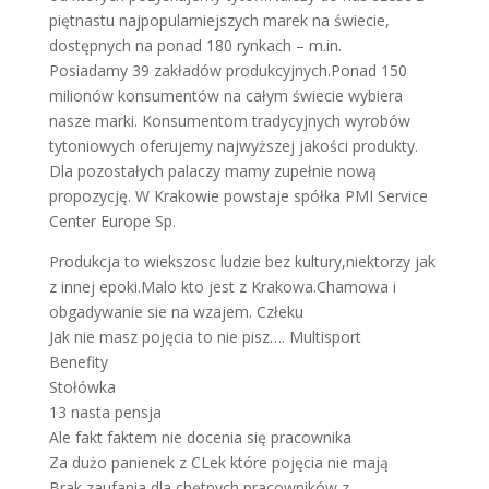
piętnastu najpopularniejszych marek na świecie,
dostępnych na ponad 180 rynkach – m.in.
Posiadamy 39 zakładów produkcyjnych.Ponad 150
milionów konsumentów na całym świecie wybiera
nasze marki. Konsumentom tradycyjnych wyrobów
tytoniowych oferujemy najwyższej jakości produkty.
Dla pozostałych palaczy mamy zupełnie nową
propozycję. W Krakowie powstaje spółka PMI Service
Center Europe Sp.
Produkcja to wiekszosc ludzie bez kultury,niektorzy jak
z innej epoki.Malo kto jest z Krakowa.Chamowa i
obgadywanie sie na wzajem. Człeku
Jak nie masz pojęcia to nie pisz…. Multisport
Benefity
Stołówka
13 nasta pensja
Ale fakt faktem nie docenia się pracownika
Za dużo panienek z CLek które pojęcia nie mają
Brak zaufania dla chętnych pracowników z