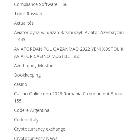
Compliance Software – 66
1xbet Russian
Actualités
Aviator oyna və qazan Rəsmi sayti Aviator Azerbaycan
– 445
AVİATORDAN PUL QAZANMAQ 2022 YENİ XƏSTƏLİK
AVİATOR CASİNO MOSTBET 92
Azerbajany Mostbet
Bookkeeping
casino
Casino Online nou 2023 România Cazinouri noi Bonus
155
Codere Argentina
Codere Italy
Cryptocurrency exchange
Cryptocurrency News