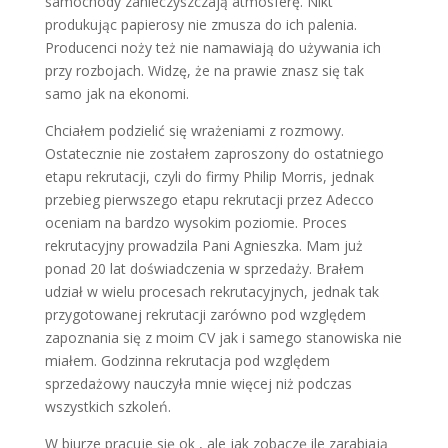
samochody zanieczyszczają atmosferę. Nikt
produkując papierosy nie zmusza do ich palenia.
Producenci noży też nie namawiają do używania ich
przy rozbojach. Widzę, że na prawie znasz się tak
samo jak na ekonomi.
Chciałem podzielić się wrażeniami z rozmowy.
Ostatecznie nie zostałem zaproszony do ostatniego
etapu rekrutacji, czyli do firmy Philip Morris, jednak
przebieg pierwszego etapu rekrutacji przez Adecco
oceniam na bardzo wysokim poziomie. Proces
rekrutacyjny prowadzila Pani Agnieszka. Mam już
ponad 20 lat doświadczenia w sprzedaży. Brałem
udział w wielu procesach rekrutacyjnych, jednak tak
przygotowanej rekrutacji zarówno pod względem
zapoznania się z moim CV jak i samego stanowiska nie
miałem. Godzinna rekrutacja pod względem
sprzedażowy nauczyła mnie więcej niż podczas
wszystkich szkoleń.
W biurze pracuje się ok , ale jak zobaczę ile zarabiają