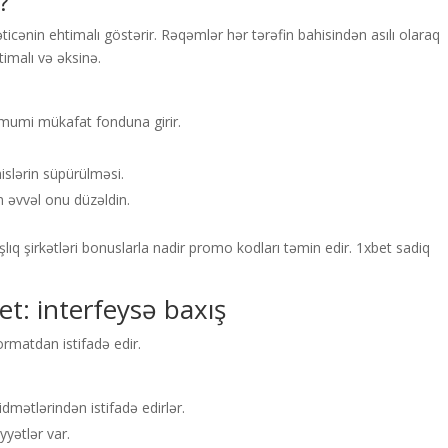
?
ticənin ehtimalı göstərir. Rəqəmlər hər tərəfin bahisindən asılı olaraq
imalı və əksinə.
ümumi mükafat fonduna girir.
islərin süpürülməsi.
əvvəl onu düzəldin.
daşlıq şirkətləri bonuslarla nadir promo kodları təmin edir. 1xbet sadiq
t: interfeysə baxış
ormatdan istifadə edir.
idmətlərindən istifadə edirlər.
yətlər var.