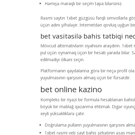
Həmişə maraqlı bir seçim tapa bilərsiniz.
Rəsmi saytın 1xbet güzgüsü fərqli simvollarla gö
üçün adını şifrələyir. İnternetdən qovluq uyğun
bet vasitəsilə bahis tətbiqi n
Mövcud alternativlərin siyahısını araşdırın. 1xbet 
pul üçün oynamaq üçün bir hesab yarada bilər. 
edilmədiyi ölkəni seçin.
Platformanın qaydalarına görə bir neçə profil ola 
yuyulmasının qarşısını almaq üçün bir fürsətdir.
bet online kazino
Kompleks bir riyazi bir formula hesablanan bahis
böyük bir məbləğ qazanma ehtimalı. Digər oyunçu
xeyli yüksəkliklərə çatır.
Doğrulama pulların yuyulmasının qarşısını almaq
1xbet rəsmi veb sayt bahis şirkətinin əsas mən