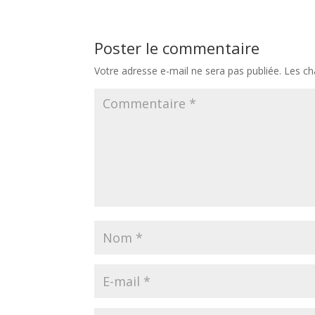
Poster le commentaire
Votre adresse e-mail ne sera pas publiée.
Les ch