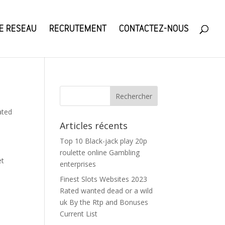
E RESEAU
RECRUTEMENT
CONTACTEZ-NOUS
ated
Articles récents
Top 10 Black-jack play 20p
roulette online Gambling
et
enterprises
Finest Slots Websites 2023
Rated wanted dead or a wild
uk By the Rtp and Bonuses
Current List