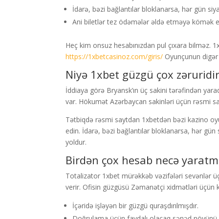
İdarə, bəzi bağlantılar bloklanarsa, hər gün siyah
Ani biletlər tez ödəmələr əldə etməyə kömək e
Heç kim onsuz hesabınızdan pul çıxara bilməz. 1x
https://1xbetcasinoz.com/giris/
Oyunçunun digər s
Niyə 1xbet güzgü çox zəruridi
İddiaya görə Bryansk’ın üç sakini tərəfindən ya
var. Hökumət Azərbaycan sakinləri üçün rəsmi say
Tətbiqdə rəsmi saytdan 1xbetdən bəzi kazino oyun
edin. İdarə, bəzi bağlantılar bloklanarsa, hər gün
yoldur.
Birdən çox hesab necə yaratm
Totalizator 1xbet mürəkkəb vəzifələri sevənlər 
verir. Ofisin güzgüsü Zəmanətçi xidmətləri üçün ki
İçəridə işləyən bir güzgü quraşdırılmışdır.
Doğrulama üçün faydalı olacaq sənəd növünü a