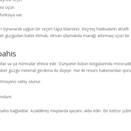
ası üçün.
funksiya var.
öyrənərək uyğun bir seçim tapa bilərsiniz. Keçmiş hadisələrin ətraflı
xbet güzgüdən bahis etmək, idman izləməkdə marağı artırmaq üçün bir
bahis
vollar və ya nömrələr ehtiva edir. Dünyanın bütün bölgələrində mövcudd
 1xbet güzgü minimal gecikmə ilə dəyişir. Hər iki resurs hakerlərdən qor
etməyiniz xahiş olunur.
ndərir.
ahis bağladılar. Azaldılmış miqdarda qazanc əldə edin. Bir bettor şüb
.