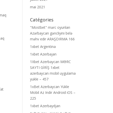
mai 2021
tmaq
Catégories
"Mostbet" mərc oyunları
Azərbaycan gəncliyini belə
naq
məhv edir ARAŞDIRMA 166
1xbet Argentina
1xbet Azerbajan
1Xbet Azerbaycan MƏRC
SAYTI GİRİŞ 1xbet
azerbaycan mobil uygulama
yukle – 457
1xBet Azerbaycan Yükle
fat
Mobil Az Indir Android iOS –
225
1xbet Azerbaydjan